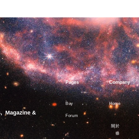
Pages
Company
Buy
Home
s, Magazine &
Forum
關於
條