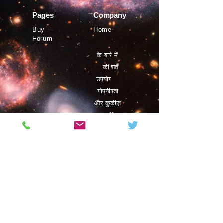
Pages
Company
Buy
Home
Forum
के बारे में
की शर्तें
उपयोग
गोपनीयता
और कुकीज़
©
Phystro
2019
Magazine
Contact