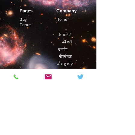
Pages
Company
Buy
Home
Forum
के बारे में
की शर्तें
उपयोग
गोपनीयता
और कुकीज़
©
Phystro
2019
Magazine
Contact