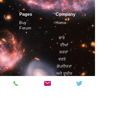
Pages
Company
Buy
Home
Forum
ਬਾਰੇ
ਦੀਆਂ
ਸ਼ਰਤਾਂ
ਵਰਤੋ
ਗੋਪਨੀਯਤਾ
ਅਤੇ ਕੂਕੀਜ਼
©
ਫਿਸਟ੍ਰੋ
2019
Magazine
Contact