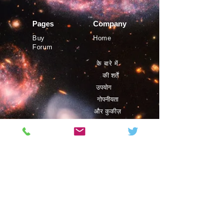
Pages
Company
Buy
Home
Forum
के बारे में
की शर्तें
उपयोग
गोपनीयता
और कुकीज़
©
Phystro
2019
Magazine
Contact