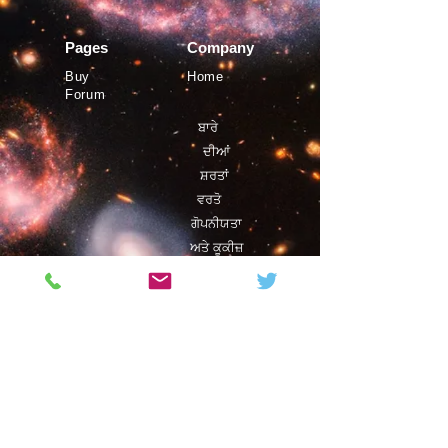
Pages
Company
Buy
Home
Forum
ਬਾਰੇ
ਦੀਆਂ
ਸ਼ਰਤਾਂ
ਵਰਤੋ
ਗੋਪਨੀਯਤਾ
ਅਤੇ ਕੂਕੀਜ਼
©
ਫਿਸਟ੍ਰੋ
2019
Magazine
Contact