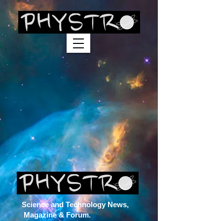
Sort by
Filters
Clear all
Filters
Clear all
Show items
Show items
Sample Product
Science and Technology News,
Magazine & Forum.