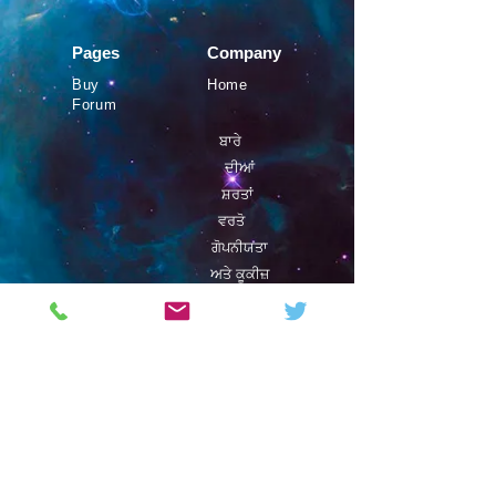
Pages
Company
Buy
Home
Forum
SAMPLE. Black Tank
SAMPLE. Black Tank
ਬਾਰੇ
£19.95
Sample Product
ਦੀਆਂ
ਸ਼ਰਤਾਂ
ਵਰਤੋ
ਗੋਪਨੀਯਤਾ
ਅਤੇ ਕੂਕੀਜ਼
©
ਫਿਸਟ੍ਰੋ
2019
Magazine
Contact
SAMPLE. Boardshorts