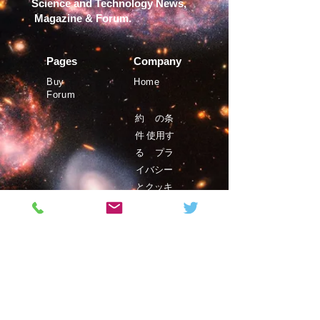
Science and Technology News,
Magazine & Forum.
Pages
Company
Buy
Home
Forum
約
の条
件
使用す
る
プラ
イバシー
とクッキ
ー
©Phystro
2019年
Magazine
Contact