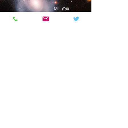
約
の条
件
使用す
る
プラ
イバシー
とクッキ
ー
©Phystro
2019年
Magazine
Contact
Terms of use
Privacy & Cookies
© Phystro 2025