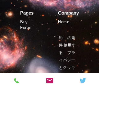
Pages
Company
Buy
Home
Forum
約
の条
件
使用す
る
プラ
イバシー
とクッキ
ー
©Phystro
2019年
Magazine
Contact