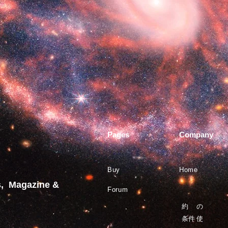
Pages
Company
Buy
Home
s, Magazine &
Forum
約
の
条件
使