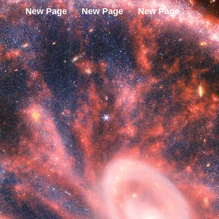
New Page
New Page
New Page