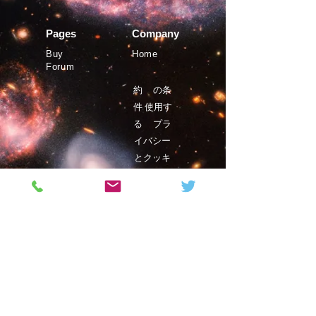
Pages
Company
Buy
Home
Forum
約
の条
件
使用す
る
プラ
イバシー
とクッキ
ー
©Phystro
2019年
Magazine
Contact