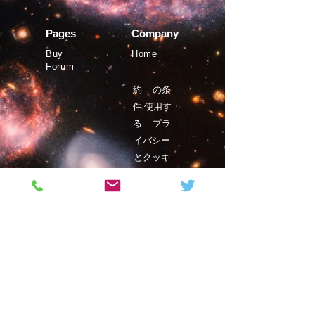
Pages
Company
Buy
Home
Forum
約
の条
件
使用す
る
プラ
イバシー
とクッキ
ー
©Phystro
2019年
Magazine
Contact